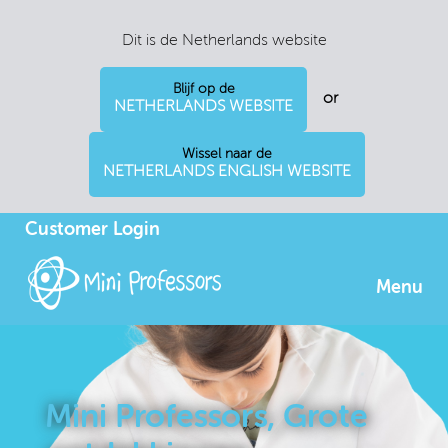
Dit is de Netherlands website
Blijf op de
or
NETHERLANDS WEBSITE
Wissel naar de
NETHERLANDS ENGLISH WEBSITE
Customer Login
Menu
Mini Professors, Grote